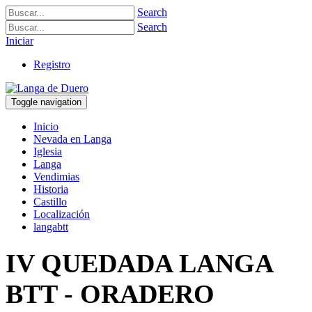
Search
Search
Iniciar
Registro
Toggle navigation
Inicio
Nevada en Langa
Iglesia
Langa
Vendimias
Historia
Castillo
Localización
langabtt
IV QUEDADA LANGA
BTT - ORADERO