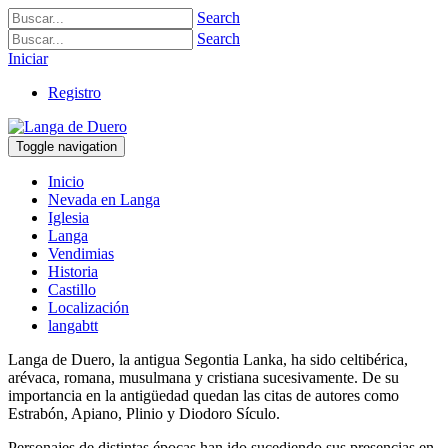
Search
Search
Iniciar
Registro
Toggle navigation
Inicio
Nevada en Langa
Iglesia
Langa
Vendimias
Historia
Castillo
Localización
langabtt
Langa de Duero, la antigua Segontia Lanka, ha sido celtibérica,
arévaca, romana, musulmana y cristiana sucesivamente. De su
importancia en la antigüedad quedan las citas de autores como
Estrabón, Apiano, Plinio y Diodoro Sículo.
Personajes de distintas épocas han ido sucediendo sus presencias en