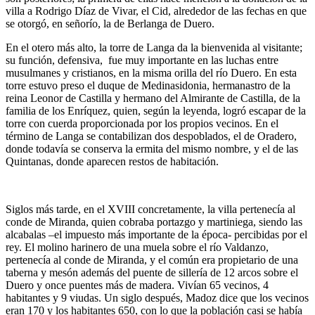
villa a Rodrigo Díaz de Vivar, el Cid, alrededor de las fechas en que
se otorgó, en señorío, la de Berlanga de Duero.
En el otero más alto, la torre de Langa da la bienvenida al visitante;
su función, defensiva, fue muy importante en las luchas entre
musulmanes y cristianos, en la misma orilla del río Duero. En esta
torre estuvo preso el duque de Medinasidonia, hermanastro de la
reina Leonor de Castilla y hermano del Almirante de Castilla, de la
familia de los Enríquez, quien, según la leyenda, logró escapar de la
torre con cuerda proporcionada por los propios vecinos. En el
término de Langa se contabilizan dos despoblados, el de Oradero,
donde todavía se conserva la ermita del mismo nombre, y el de las
Quintanas, donde aparecen restos de habitación.
Siglos más tarde, en el XVIII concretamente, la villa pertenecía al
conde de Miranda, quien cobraba portazgo y martiniega, siendo las
alcabalas –el impuesto más importante de la época- percibidas por el
rey. El molino harinero de una muela sobre el río Valdanzo,
pertenecía al conde de Miranda, y el común era propietario de una
taberna y mesón además del puente de sillería de 12 arcos sobre el
Duero y once puentes más de madera. Vivían 65 vecinos, 4
habitantes y 9 viudas. Un siglo después, Madoz dice que los vecinos
eran 170 y los habitantes 650, con lo que la población casi se había