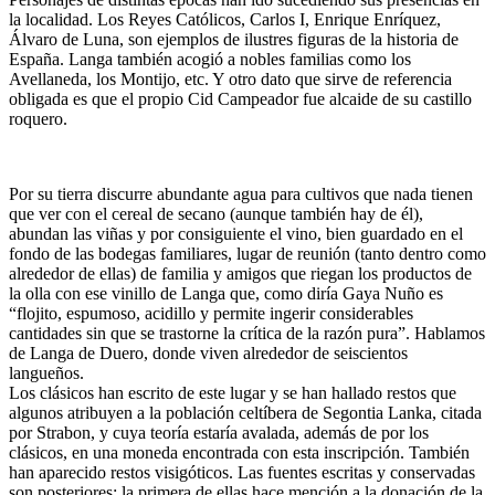
la localidad. Los Reyes Católicos, Carlos I, Enrique Enríquez,
Álvaro de Luna, son ejemplos de ilustres figuras de la historia de
España. Langa también acogió a nobles familias como los
Avellaneda, los Montijo, etc. Y otro dato que sirve de referencia
obligada es que el propio Cid Campeador fue alcaide de su castillo
roquero.
Por su tierra discurre abundante agua para cultivos que nada tienen
que ver con el cereal de secano (aunque también hay de él),
abundan las viñas y por consiguiente el vino, bien guardado en el
fondo de las bodegas familiares, lugar de reunión (tanto dentro como
alrededor de ellas) de familia y amigos que riegan los productos de
la olla con ese vinillo de Langa que, como diría Gaya Nuño es
“flojito, espumoso, acidillo y permite ingerir considerables
cantidades sin que se trastorne la crítica de la razón pura”. Hablamos
de Langa de Duero, donde viven alrededor de seiscientos
langueños.
Los clásicos han escrito de este lugar y se han hallado restos que
algunos atribuyen a la población celtíbera de Segontia Lanka, citada
por Strabon, y cuya teoría estaría avalada, además de por los
clásicos, en una moneda encontrada con esta inscripción. También
han aparecido restos visigóticos. Las fuentes escritas y conservadas
son posteriores; la primera de ellas hace mención a la donación de la