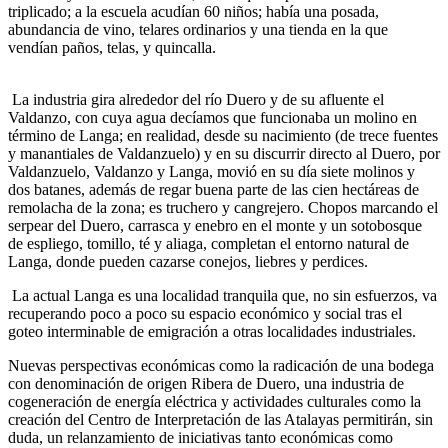
triplicado; a la escuela acudían 60 niños; había una posada,
abundancia de vino, telares ordinarios y una tienda en la que
vendían paños, telas, y quincalla.
La industria gira alrededor del río Duero y de su afluente el
Valdanzo, con cuya agua decíamos que funcionaba un molino en
término de Langa; en realidad, desde su nacimiento (de trece fuentes
y manantiales de Valdanzuelo) y en su discurrir directo al Duero, por
Valdanzuelo, Valdanzo y Langa, movió en su día siete molinos y
dos batanes, además de regar buena parte de las cien hectáreas de
remolacha de la zona; es truchero y cangrejero. Chopos marcando el
serpear del Duero, carrasca y enebro en el monte y un sotobosque
de espliego, tomillo, té y aliaga, completan el entorno natural de
Langa, donde pueden cazarse conejos, liebres y perdices.
La actual Langa es una localidad tranquila que, no sin esfuerzos, va
recuperando poco a poco su espacio económico y social tras el
goteo interminable de emigración a otras localidades industriales.
Nuevas perspectivas económicas como la radicación de una bodega
con denominación de origen Ribera de Duero, una industria de
cogeneración de energía eléctrica y actividades culturales como la
creación del Centro de Interpretación de las Atalayas permitirán, sin
duda, un relanzamiento de iniciativas tanto económicas como