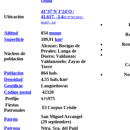
Osma
41°37′N 3°24′O /
Ubicación
41.617, -3.4
41°37′N3°24′O /
41.617, -3.4
Altitud
854
msnm
Re
Superficie
189,91
km²
Res
Alcozar; Bocigas de
Perales; Langa de
Núcleos de
Duero; Valdanzo;
población
Valdanzuelo; Zayas de
Ca
Torre
Población
864 hab.
No 
Densidad
4,55 hab./km²
Gentilicio
Langueños/as
Código postal
42320
Prefijo
975
975
Fiestas
El Corpus Cristie
Patronales
San Miguel Arcangel
Patrón
(29 septiembre)
Patrona
Ntra. Sra. del Paúl