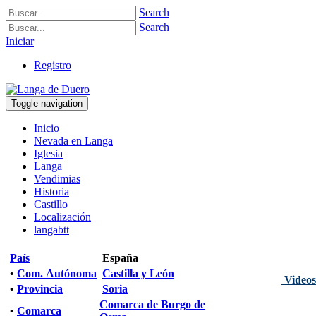
Search
Search
Iniciar
Registro
Toggle navigation
Inicio
Nevada en Langa
Iglesia
Langa
Vendimias
Historia
Castillo
Localización
langabtt
País
España
•
Com. Autónoma
Castilla y León
Videos
•
Provincia
Soria
Comarca de Burgo de
•
Comarca