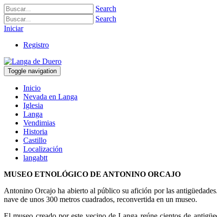
Search
Search
Iniciar
Registro
Toggle navigation
Inicio
Nevada en Langa
Iglesia
Langa
Vendimias
Historia
Castillo
Localización
langabtt
MUSEO ETNOLÓGICO DE ANTONINO ORCAJO
Antonino Orcajo ha abierto al público su afición por las antigüedades
nave de unos 300 metros cuadrados, reconvertida en un museo.
El museo creado por este vecino de Langa reúne cientos de antigüeda