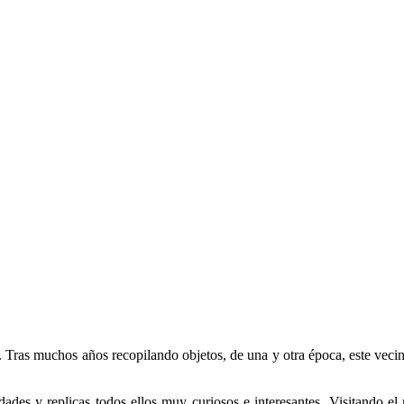
. Tras muchos años recopilando objetos, de una y otra época, este veci
des y replicas todos ellos muy curiosos e interesantes. Visitando el