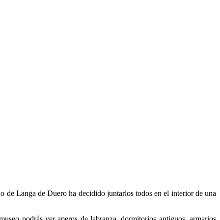
no de Langa de Duero ha decidido juntarlos todos en el interior de una
 museo podrás ver aperos de labranza, dormitorios antiguos, armarios