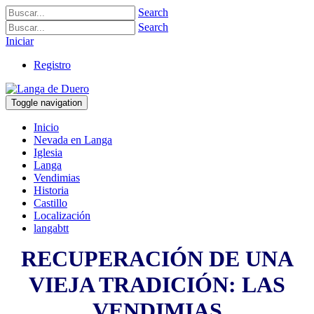
Search
Search
Iniciar
Registro
Toggle navigation
Inicio
Nevada en Langa
Iglesia
Langa
Vendimias
Historia
Castillo
Localización
langabtt
RECUPERACIÓN DE UNA
VIEJA TRADICIÓN: LAS
VENDIMIAS