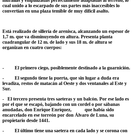
murallas y empalizadas perfectamente adaptadas al terreno, lo
cual unido a lo escarpado de sus partes más inaccesibles lo
convertían en una plaza temible de muy difícil asalto.
Está realizado de sillería de arenisca, alcanzando un espesor de
1,7 m. que va disminuyendo en altura. Presenta planta
cuadrangular de 12 m. de lado y sus 18 m. de altura se
organizan en cuatro cuerpos:
- El primero ciego, posiblemente destinado a la guarnición.
- El segundo tiene la puerta, que sin lugar a duda era
levadiza, restos de matacán al Oeste y dos ventanales al Este y
Sur.
- El tercero presenta tres saeteras y un balcón. Por ese lado es
por el que se escapó, bajando con un cordel o por sábanas
anudadas, don Enrique Enríquez, que había sido
encarcelado en ese torreón por don Álvaro de Luna, su
propietario desde 1441.
- El último tiene una saetera en cada lado y se corona con